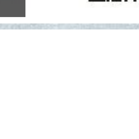
auf dem Gelände der Kieswerk Werschau GmbH & Co. KG. Die Zahl
il:
info@heus.de