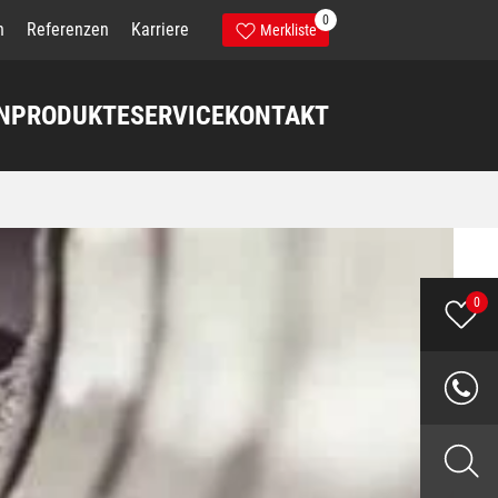
0
n
Referenzen
Karriere
Merkliste
N
PRODUKTE
SERVICE
KONTAKT
0