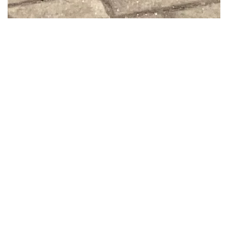
Am Freitag, den 12.11.2021, war es endlich soweit, und der Kindergarten
"Storchennest" in Werschau durfte sich über eine Sachspende vom
Kieswerk Werschau freuen.
Die Spende, die durch Heinrich Johannes Eufinger
(hi.,3.v.re.,Geschäftsführer Kieswerk Werschau GmbH & Co. KG) und
Johannes Meißner (hi.,4.v.re., Prokurist Kieswerk Werschau GmbH & Co.
KG) übergeben wurde, bestand aus zwei Claas-Kindertraktoren und zwei
Winther-Dreirädern. Der Kindergarten Storchennest, unter der Leitung von
Julia Saal-Partsch (hi.,3.v.li.) und der Bürgermeister Frank Groos (hi,4.v.li.)
nahmen die Sachspenden dankend entgegen. Die Freude bei der Übergabe
war bei Klein und Groß riesig. Das Kieswerk wünscht dem Kindergarten viel
Spaß und stets gute Fahrt mit den schnellen, roten Flitzern.
BILDER